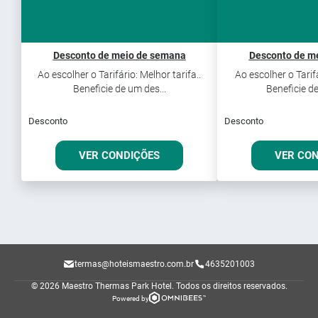
Desconto de meio de semana
Desconto de m
Ao escolher o Tarifário: Melhor tarifa..
Ao escolher o Tarifá
Beneficie de um des...
Beneficie de
Desconto
Desconto
VER CONDIÇÕES
VER CO
termas@hoteismaestro.com.br
4635201003
© 2026 Maestro Thermas Park Hotel.
Todos os direitos reservados.
Powered by