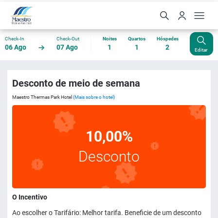
Check-In
Check-Out
Noites
Quartos
Hóspedes
06 Ago
07 Ago
1
1
2
Editar
Desconto de meio de semana
Maestro Thermas Park Hotel
(Mais sobre o hotel)
10,00%
Desconto
O Incentivo
Ao escolher o Tarifário: Melhor tarifa. Beneficie de um desconto