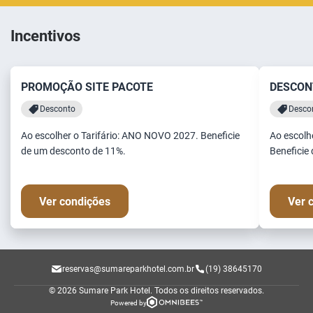
Incentivos
PROMOÇÃO SITE PACOTE
DESCONT
Desconto
Desco
Ao escolher o Tarifário: ANO NOVO 2027. Beneficie
Ao escolhe
de um desconto de 11%.
Beneficie
Ver condições
Ver 
reservas@sumareparkhotel.com.br
(19) 38645170
© 2026 Sumare Park Hotel.
Todos os direitos reservados.
Powered by