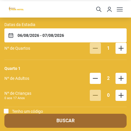
Sumare Park Hotel
Datas da Estadia
1
Nº de Quartos
Quarto
1
2
Nº de Adultos
Nº de Crianças
0
0 aos
17
Anos
Tenho um código
BUSCAR