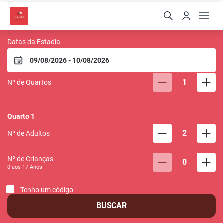
Pousada Oasis
Datas da Estadia
1
Nº de Quartos
Quarto
1
2
Nº de Adultos
Nº de Crianças
0
0 aos
17
Anos
Tenho um código
BUSCAR