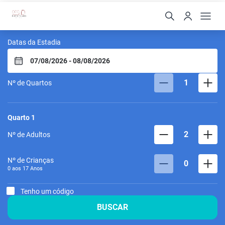
Pousada Boulevard
Datas da Estadia
1
Nº de Quartos
Quarto
1
2
Nº de Adultos
Nº de Crianças
0
0 aos
17
Anos
Tenho um código
BUSCAR