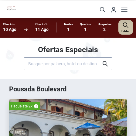
Check-In
Check-Out
Noites
Quartos
Hóspedes
10 Ago
11 Ago
1
1
2
Editar
Ofertas Especiais
Pousada Boulevard
Pague até 2x