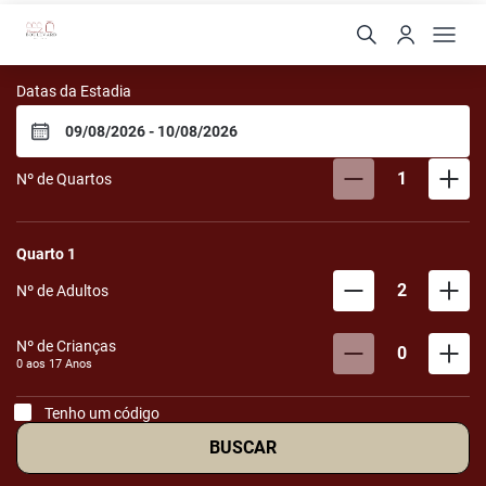
Pousada Boulevard
Datas da Estadia
1
Nº de Quartos
Quarto
1
2
Nº de Adultos
Nº de Crianças
0
0 aos
17
Anos
Tenho um código
BUSCAR