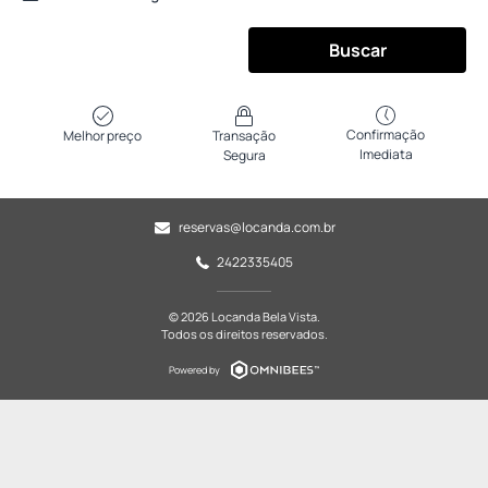
Buscar
Confirmação
Melhor preço
Transação
Imediata
Segura
reservas@locanda.com.br
2422335405
© 2026 Locanda Bela Vista.
Todos os direitos reservados.
Powered by