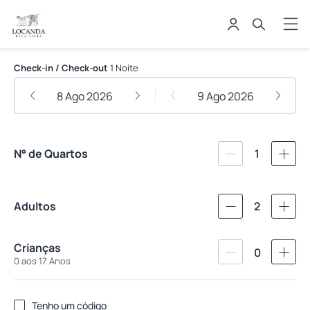
Locanda Bela Vista
Check-in / Check-out
1 Noite
8 Ago 2026
9 Ago 2026
N° de Quartos
1
Adultos
2
Crianças
0
0 aos 17 Anos
Tenho um código