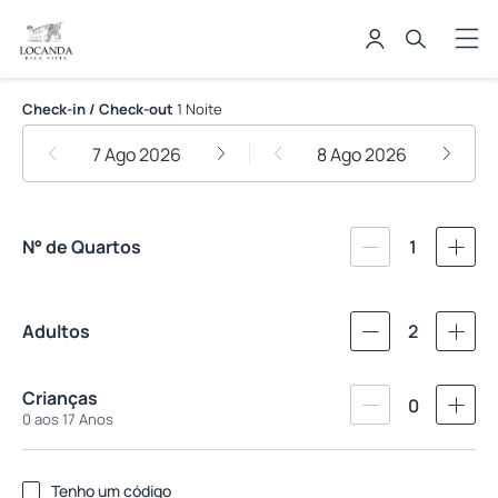
Locanda Bela Vista
Check-in / Check-out
1 Noite
7 Ago 2026
8 Ago 2026
N° de Quartos
1
Adultos
2
Crianças
0
0 aos 17 Anos
Tenho um código