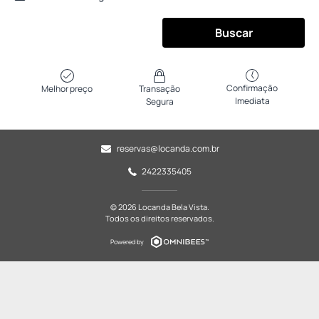
Buscar
Confirmação
Melhor preço
Transação
Imediata
Segura
reservas@locanda.com.br
2422335405
© 2026 Locanda Bela Vista.
Todos os direitos reservados.
Powered by