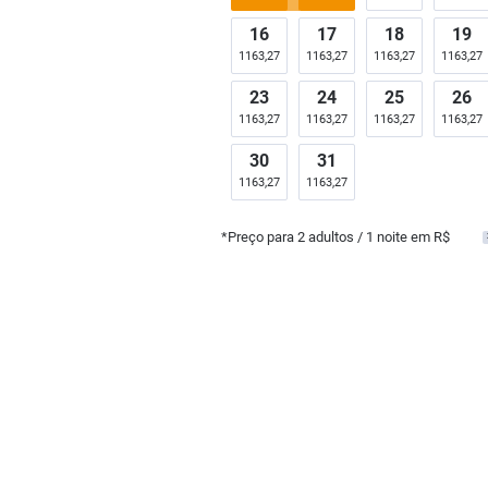
16
17
18
19
1163,27
1163,27
1163,27
1163,27
23
24
25
26
1163,27
1163,27
1163,27
1163,27
30
31
1163,27
1163,27
*Preço para
2
adultos
/ 1 noite em R$