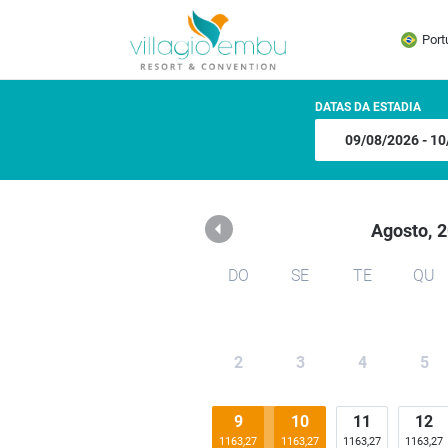
Hotel Villagio Embu
Port
DATAS DA ESTADIA
Agosto,
2
DO
SE
TE
QU
2
3
4
5
9
10
11
12
1163,27
1163,27
1163,27
1163,27