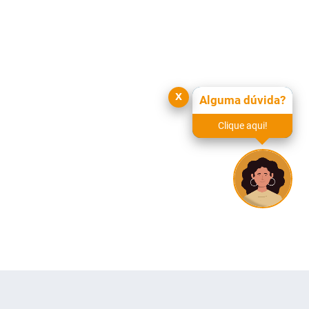
x
Alguma dúvida?
Clique aqui!