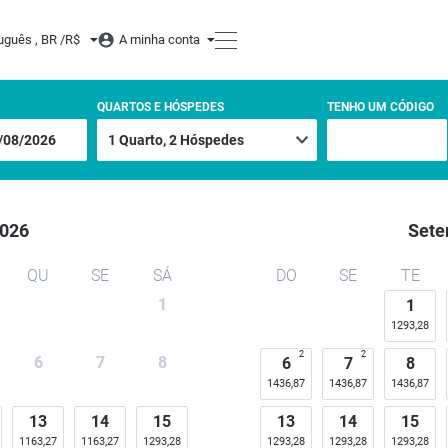
uguês , BR /
R$
A minha conta
QUARTOS E HÓSPEDES
TENHO UM CÓDIGO
026
Sete
QU
SE
SÁ
DO
SE
TE
1
1
1293,28
2
2
6
7
8
6
7
8
1436,87
1436,87
1436,87
13
14
15
13
14
15
1163,27
1163,27
1293,28
1293,28
1293,28
1293,28