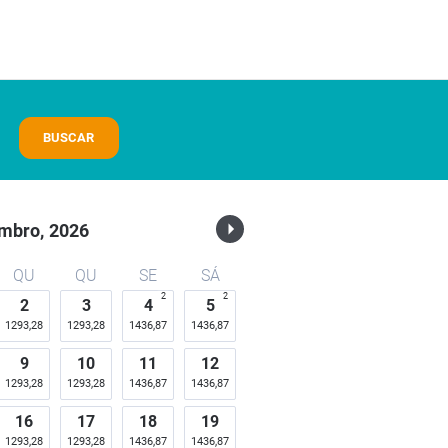
BUSCAR
mbro,
2026
QU
QU
SE
SÁ
2
2
2
3
4
5
1293,28
1293,28
1436,87
1436,87
9
10
11
12
1293,28
1293,28
1436,87
1436,87
16
17
18
19
1293,28
1293,28
1436,87
1436,87