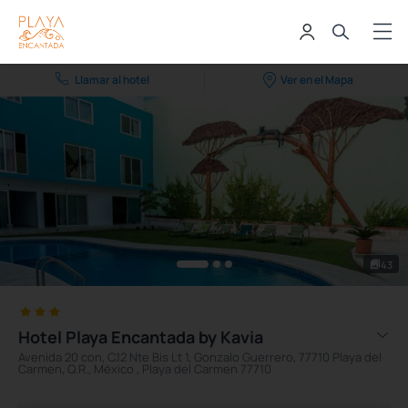
Llamar al hotel
Ver en el Mapa
43
Hotel Playa Encantada by Kavia
Avenida 20 con, C.12 Nte Bis Lt 1, Gonzalo Guerrero, 77710 Playa del
Carmen, Q.R., México , Playa del Carmen 77710