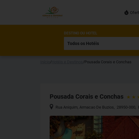
Ofer
DESTINO OU HOTEL
Início
/
Hotéis e Destinos
/
Pousada Corais e Conchas
Pousada Corais e Conchas
Rua Aniquim
,
Armacao De Buzios
,
28950-000
,