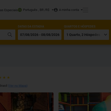
Português , BR /
R$
A minha conta
tas Especiais
DATAS DA ESTADIA
QUARTOS E HÓSPEDES
Brasil
(
Ver no Mapa
)