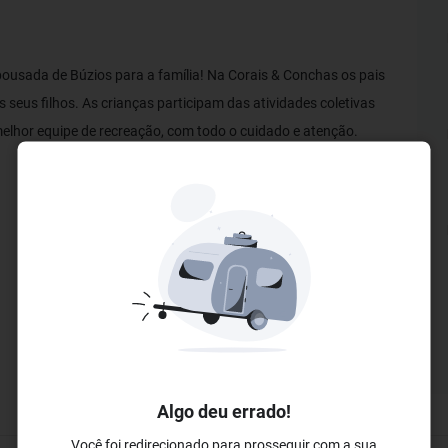
pousada de Búzios para a família! Na Corais & Conchas os pais
seus filhos. As crianças participam das atividades coletivas
 melhor equipe de recreação, com todo o cuidado e atenção.
Algo deu errado!
Você foi redirecionado para prosseguir com a sua