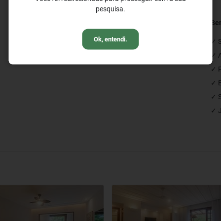
pesquisa.
Restaurantes e Bares
Bem
Ok, entendi.
✓ Restaurante
✓ S
✓ Bar de Piscina
✓ A
✓ P
✓ E
✓ 
✓ J