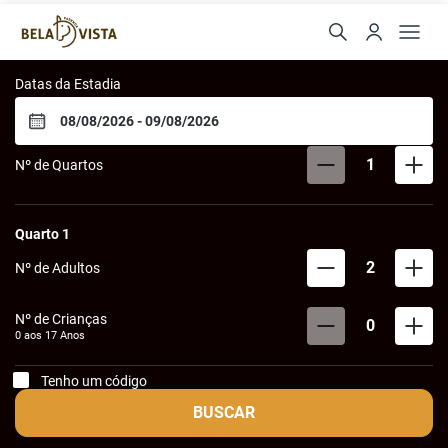
Hotel Fazenda Bela Vista
Datas da Estadia
1
Nº de Quartos
Quarto
1
2
Nº de Adultos
Nº de Crianças
0
0 aos
17
Anos
Tenho um código
BUSCAR