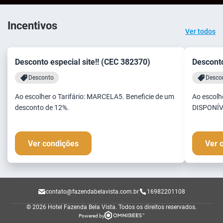
Incentivos
Ver todos
Desconto especial site!! (CEC 382370)
Desconto
Desconto
Desco
Ao escolher o Tarifário: MARCELA5. Beneficie de um
Ao escolh
desconto de 12%.
DISPONÍVE
Ver condições
Ver 
contato@fazendabelavista.com.br
16982201108
© 2026 Hotel Fazenda Bela Vista.
Todos os direitos reservados.
Powered by