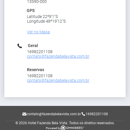
13590-000
GPS
Latitude 22º9'1"S
Longitude 48º19'12"S
Ver no Mapa
Geral
16982201108
contato@fazendabelavista.com.br
Reservas
16982201108
contato@fazendabelavista.com.br
contato@fazendabelavista.com.br
16982201108
© 2026 Hotel Fazenda Bela Vista.
Todos os direitos reservados.
Powered by