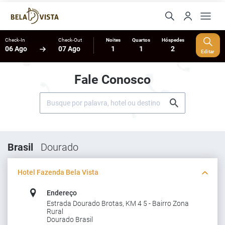
Check-In
Check-Out
Noites
Quartos
Hóspedes
06 Ago
07 Ago
1
1
2
Editar
Fale Conosco
Brasil
Dourado
Hotel Fazenda Bela Vista
Endereço
Estrada Dourado Brotas, KM 4 5 - Bairro Zona
Rural
Dourado Brasil