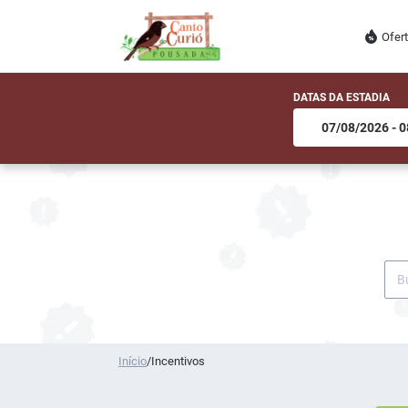
Ofer
DATAS DA ESTADIA
Início
/
Incentivos