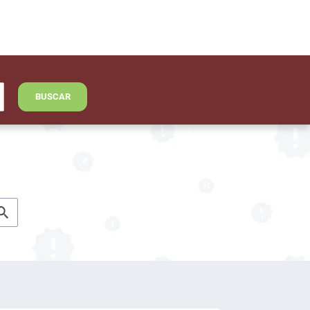
BUSCAR