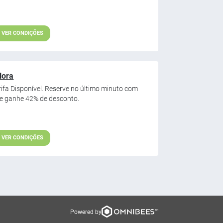
VER CONDIÇÕES
Hora
arifa Disponível. Reserve no último minuto com
 e ganhe 42% de desconto.
VER CONDIÇÕES
Powered by