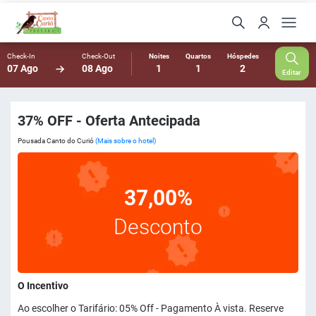
Check-In
Check-Out
Noites
Quartos
Hóspedes
07 Ago
08 Ago
1
1
2
Editar
37% OFF - Oferta Antecipada
Pousada Canto do Curió
(Mais sobre o hotel)
37,00%
Desconto
O Incentivo
Ao escolher o Tarifário: 05% Off - Pagamento À vista. Reserve