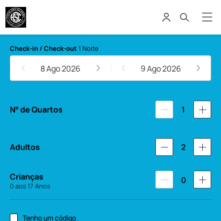
Hotel São Charbel
Check-in / Check-out
1 Noite
8 Ago 2026
9 Ago 2026
N° de Quartos
1
Adultos
2
Crianças
0
0 aos 17 Anos
Tenho um código