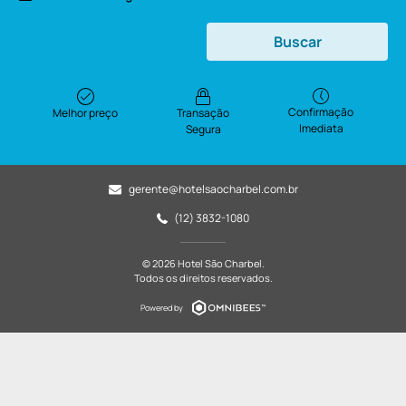
Buscar
Confirmação
Melhor preço
Transação
Imediata
Segura
gerente@hotelsaocharbel.com.br
(12) 3832-1080
© 2026 Hotel São Charbel.
Todos os direitos reservados.
Powered by