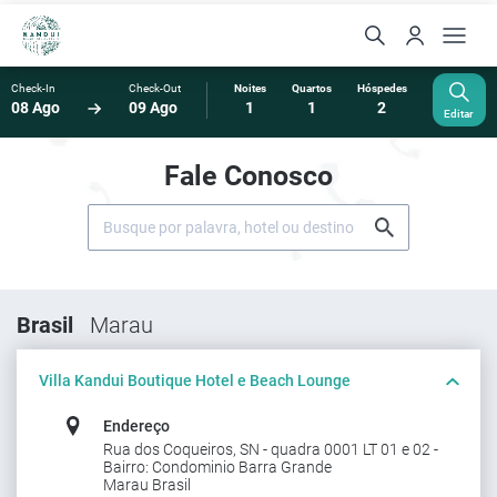
Check-In
Check-Out
Noites
Quartos
Hóspedes
08 Ago
09 Ago
1
1
2
Editar
Fale Conosco
Brasil
Marau
Villa Kandui Boutique Hotel e Beach Lounge
Endereço
Rua dos Coqueiros, SN - quadra 0001 LT 01 e 02 -
Bairro: Condominio Barra Grande
Marau Brasil