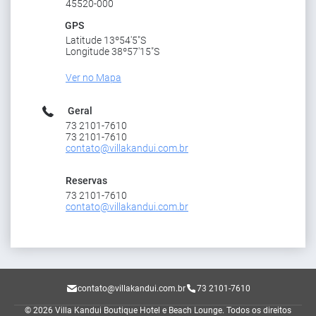
45520-000
GPS
Latitude 13º54'5"S
Longitude 38º57'15"S
Ver no Mapa
Geral
73 2101-7610
73 2101-7610
contato@villakandui.com.br
Reservas
73 2101-7610
contato@villakandui.com.br
contato@villakandui.com.br
73 2101-7610
© 2026 Villa Kandui Boutique Hotel e Beach Lounge.
Todos os direitos