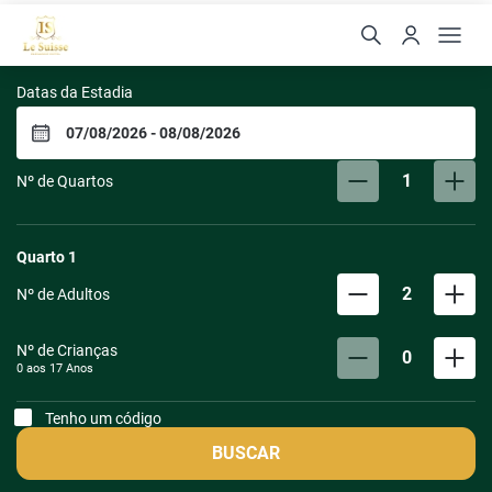
Le Suisse Elegance Hote
Datas da Estadia
1
Nº de Quartos
Quarto
1
2
Nº de Adultos
Nº de Crianças
0
0 aos
17
Anos
Tenho um código
BUSCAR