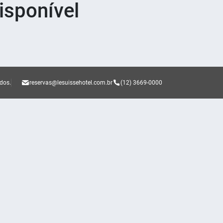
sponível
ados.
reservas@lesuissehotel.com.br
(12) 3669-0000