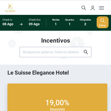
Check-In
Check-Out
Noites
Quartos
Hóspedes
08 Ago
09 Ago
1
1
2
Editar
Incentivos
Le Suisse Elegance Hotel
19,00%
Desconto