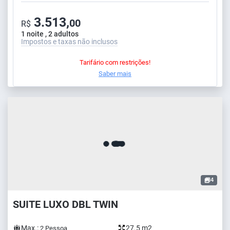
3.513,
00
R$
1 noite , 2 adultos
Impostos e taxas não inclusos
Tarifário com restrições!
Saber mais
4
SUITE LUXO DBL TWIN
Max.:
27.5 m2
2
Pessoa