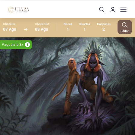
Check-In
Check-Out
Noites
Quartos
Hóspedes
07 Ago
08 Ago
1
1
2
Editar
Pague até 3x