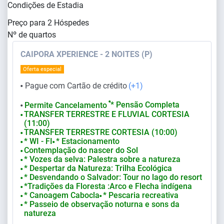
Condições de Estadia
Preço para
2
Hóspedes
Nº de quartos
CAIPORA XPERIENCE - 2 NOITES (P)
Oferta especial
Pague com Cartão de crédito
(+1)
⬤
⬤
* Pensão Completa
Permite Cancelamento
⬤
TRANSFER TERRESTRE E FLUVIAL CORTESIA
⬤
(11:00)
TRANSFER TERRESTRE CORTESIA (10:00)
⬤
* WI - FI
* Estacionamento
⬤
⬤
Contemplação do nascer do Sol
⬤
* Vozes da selva: Palestra sobre a natureza
⬤
* Despertar da Natureza: Trilha Ecológica
⬤
* Desvendando o Salvador: Tour no lago do resort
⬤
*Tradições da Floresta :Arco e Flecha indígena
⬤
* Canoagem Cabocla
* Pescaria recreativa
⬤
⬤
* Passeio de observação noturna e sons da
⬤
natureza