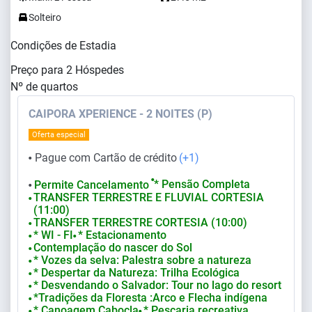
Solteiro
Condições de Estadia
Preço para
2
Hóspedes
Nº de quartos
CAIPORA XPERIENCE - 2 NOITES (P)
Oferta especial
Pague com Cartão de crédito
(+1)
⬤
⬤
* Pensão Completa
Permite Cancelamento
⬤
TRANSFER TERRESTRE E FLUVIAL CORTESIA
⬤
(11:00)
TRANSFER TERRESTRE CORTESIA (10:00)
⬤
* WI - FI
* Estacionamento
⬤
⬤
Contemplação do nascer do Sol
⬤
* Vozes da selva: Palestra sobre a natureza
⬤
* Despertar da Natureza: Trilha Ecológica
⬤
* Desvendando o Salvador: Tour no lago do resort
⬤
*Tradições da Floresta :Arco e Flecha indígena
⬤
* Canoagem Cabocla
* Pescaria recreativa
⬤
⬤