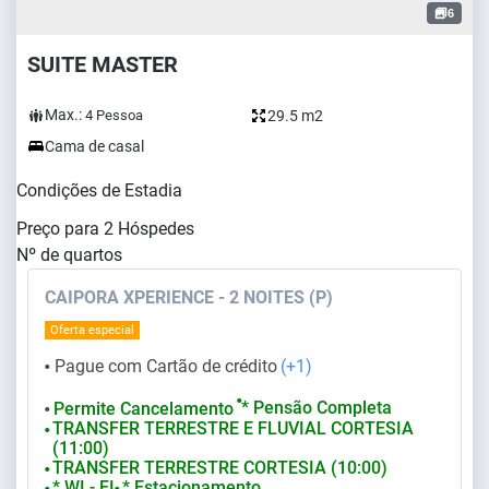
6
SUITE MASTER
Max.:
29.5 m2
4
Pessoa
Cama de casal
Condições de Estadia
Preço para
2
Hóspedes
Nº de quartos
CAIPORA XPERIENCE - 2 NOITES (P)
Oferta especial
Pague com Cartão de crédito
(+1)
⬤
⬤
* Pensão Completa
Permite Cancelamento
⬤
TRANSFER TERRESTRE E FLUVIAL CORTESIA
⬤
(11:00)
TRANSFER TERRESTRE CORTESIA (10:00)
⬤
* WI - FI
* Estacionamento
⬤
⬤