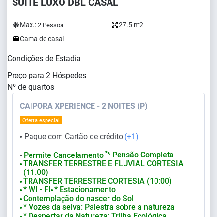
SUITE LUXO DBL CASAL
Max.:
27.5 m2
2
Pessoa
Cama de casal
Condições de Estadia
Preço para
2
Hóspedes
Nº de quartos
CAIPORA XPERIENCE - 2 NOITES (P)
Oferta especial
Pague com Cartão de crédito
(+1)
⬤
⬤
* Pensão Completa
Permite Cancelamento
⬤
TRANSFER TERRESTRE E FLUVIAL CORTESIA
⬤
(11:00)
TRANSFER TERRESTRE CORTESIA (10:00)
⬤
* WI - FI
* Estacionamento
⬤
⬤
Contemplação do nascer do Sol
⬤
* Vozes da selva: Palestra sobre a natureza
⬤
* Despertar da Natureza: Trilha Ecológica
⬤