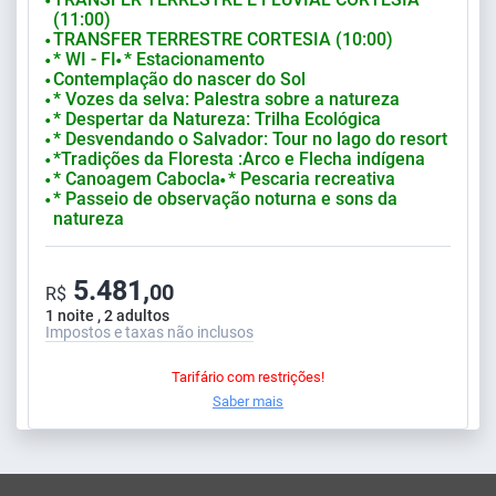
⬤
(11:00)
TRANSFER TERRESTRE CORTESIA (10:00)
⬤
* WI - FI
* Estacionamento
⬤
⬤
Contemplação do nascer do Sol
⬤
* Vozes da selva: Palestra sobre a natureza
⬤
* Despertar da Natureza: Trilha Ecológica
⬤
* Desvendando o Salvador: Tour no lago do resort
⬤
*Tradições da Floresta :Arco e Flecha indígena
⬤
* Canoagem Cabocla
* Pescaria recreativa
⬤
⬤
* Passeio de observação noturna e sons da
⬤
natureza
5.481,
00
R$
1 noite , 2 adultos
Impostos e taxas não inclusos
Tarifário com restrições!
Saber mais