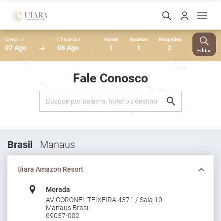
Check-In
Check-Out
Noites
Quartos
Hóspedes
07 Ago
08 Ago
1
1
2
Editar
Fale Conosco
Brasil
Manaus
Uiara Amazon Resort
Morada
AV CORONEL TEIXEIRA 4371 / Sala 10
Manaus Brasil
69057-002