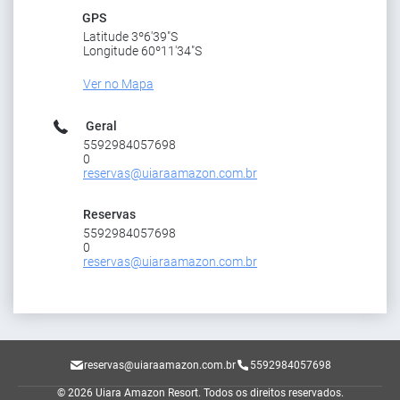
GPS
Latitude 3º6'39"S
Longitude 60º11'34"S
Ver no Mapa
Geral
5592984057698
0
reservas@uiaraamazon.com.br
Reservas
5592984057698
0
reservas@uiaraamazon.com.br
reservas@uiaraamazon.com.br
5592984057698
© 2026 Uiara Amazon Resort.
Todos os direitos reservados.