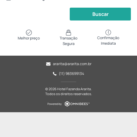
Buscar
Confirmação
Melhor preço
Transação
Imediata
Segura
ararita@ararita.com.br
(11) 983699134
© 2026 Hotel Fazenda Ararita.
Todos os direitos reservados.
Powered by