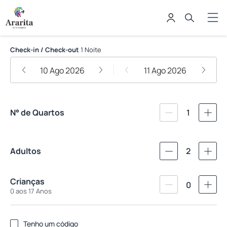
Hotel Fazenda Ararita
Check-in / Check-out
1 Noite
10 Ago 2026
11 Ago 2026
N° de Quartos
1
Adultos
2
Crianças
0
0 aos 17 Anos
Tenho um código