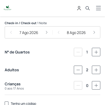
Hotel Passarim
Check-in / Check-out
1 Noite
7 Ago 2026
8 Ago 2026
N° de Quartos
1
Adultos
2
Crianças
0
0 aos 17 Anos
Tenho um código