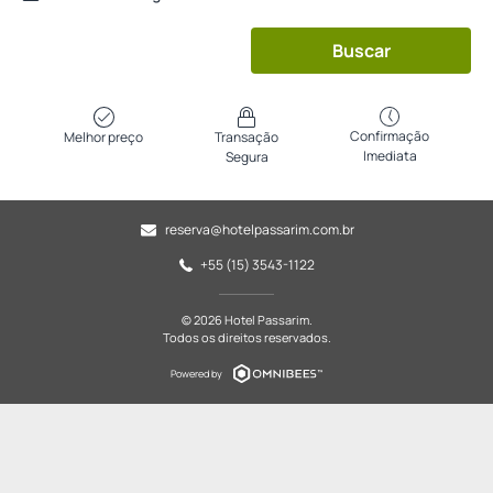
Buscar
Confirmação
Melhor preço
Transação
Imediata
Segura
reserva@hotelpassarim.com.br
+55 (15) 3543-1122
© 2026 Hotel Passarim.
Todos os direitos reservados.
Powered by