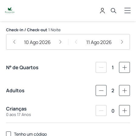
Hotel Passarim
Check-in / Check-out
1 Noite
10 Ago 2026
11 Ago 2026
N° de Quartos
1
Adultos
2
Crianças
0
0 aos 17 Anos
Tenho um código