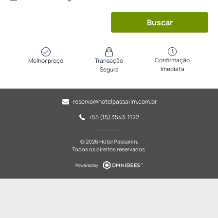
Buscar
Confirmação
Melhor preço
Transação
Imediata
Segura
reserva@hotelpassarim.com.br
+55 (15) 3543-1122
© 2026 Hotel Passarim.
Todos os direitos reservados.
Powered by