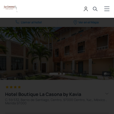
Llamar al hotel
Ver en el Mapa
51
Hotel Boutique La Casona by Kavia
C. 59 532, Barrio de Santiago, Centro, 97000 Centro, Yuc., México ,
Merida 97000