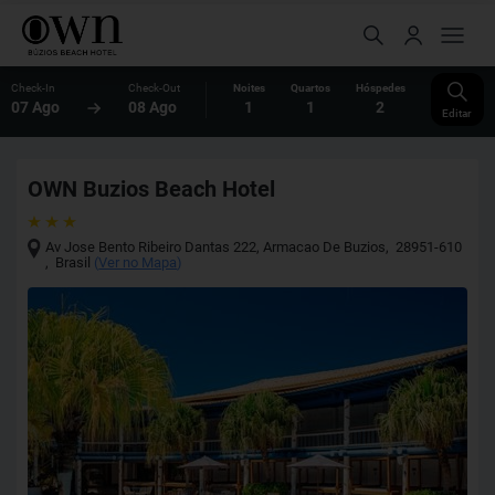
Check-In
Check-Out
Noites
Quartos
Hóspedes
07 Ago
08 Ago
1
1
2
Editar
OWN Buzios Beach Hotel
Av Jose Bento Ribeiro Dantas 222
,
Armacao De Buzios
,
28951-610
,
Brasil
(
Ver no Mapa
)