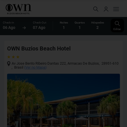
Check-In
Check-Out
Noites
Quartos
Hóspedes
06 Ago
07 Ago
1
1
2
Editar
OWN Buzios Beach Hotel
Av Jose Bento Ribeiro Dantas 222
,
Armacao De Buzios
,
28951-610
,
Brasil
(
Ver no Mapa
)