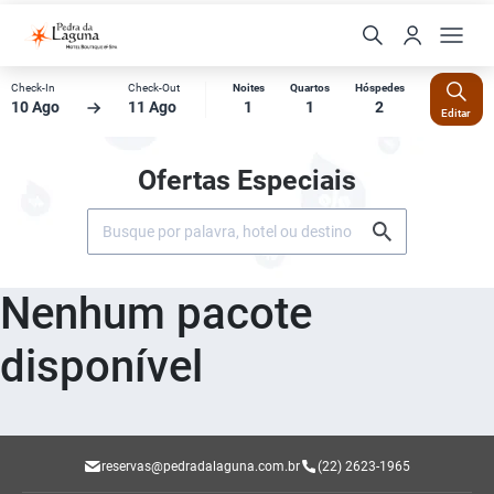
Check-In
Check-Out
Noites
Quartos
Hóspedes
10 Ago
11 Ago
1
1
2
Editar
Ofertas Especiais
Nenhum pacote
disponível
reservas@pedradalaguna.com.br
(22) 2623-1965