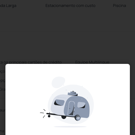
nda Larga
Estacionamento com custo
Piscina
ta os principais cartões de crédito
Equipe Multilíngue
iço de limpeza diário
Centro de Negócios
pção 24 horas
Estacionamento com custo
 Gratuito
aurante
ina Exterior
Sauna