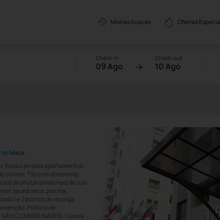
Ofertas Especia
Minhas buscas
Check-in
Check-out
09 Ago
10 Ago
r no Mapa
ulo. Possui amplos apartamentos
do o Hotel, TVs com streaming,
você desfrutar ainda mais de sua
nter, sauna seca, piscina,
zado) e 2 pontos de recarga
onvenção. Política de
 NÃO COMISSIONÁVEIS . Caso a