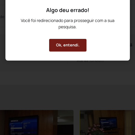
Algo deu errado!
 de Reuniões
Você foi redirecionado para prosseguir com a sua
pesquisa.
Horários do Café da Manhã
Ok, entendi.
A partir das 6h30m
Até às 10h00m