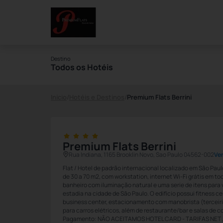
Destino
Todos os Hotéis
Início
/
Hotéis e Destinos
/
Premium Flats Berrini
Premium Flats Berrini
Rua Indiana, 1165 Brooklin Novo, Sao Paulo 04562-002
Ve
Flat / Hotel de padrão internacional localizado em São Pa
de 30 a 70 m2, com workstation, internet Wi-Fi grátis em to
banheiro com iluminação natural e uma serie de itens para 
estadia na cidade de São Paulo. O edifício possui fitness ce
business center, estacionamento com manobrista (terceiri
para carros elétricos, além de restaurante/bar e salas de c
Pagamento: NÃO ACEITAMOS HOTEL CARD - TARIFAS NET ,