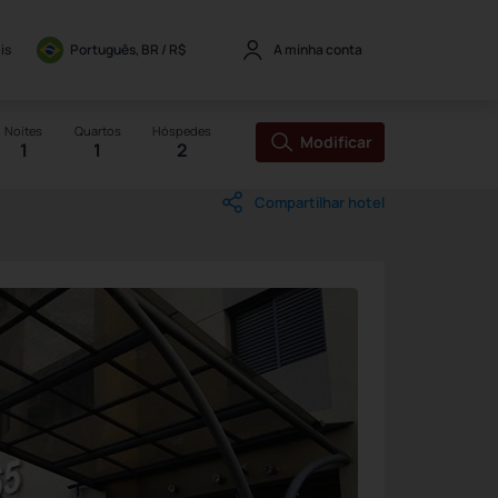
is
Português, BR / 
R$
A minha conta
Noites
Quartos
Hóspedes
Modificar
1
1
2
Compartilhar hotel