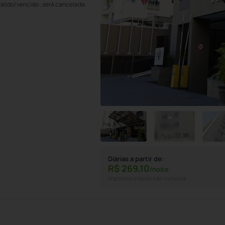
válido/vencido , será cancelada
Diárias a partir de:
R$
269,
10
/noite
Impostos e taxas não inclusos