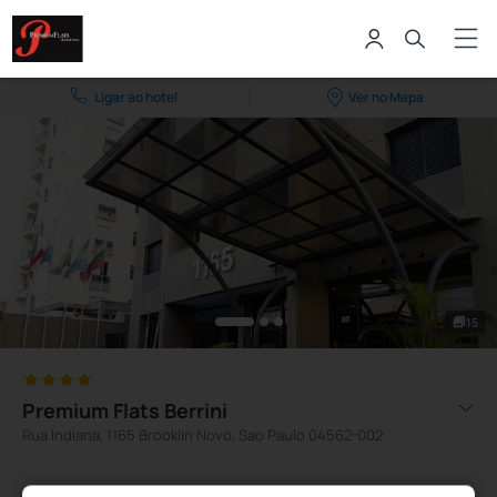
Ligar ao hotel
Ver no Mapa
15
Premium Flats Berrini
Rua Indiana, 1165 Brooklin Novo, Sao Paulo 04562-002