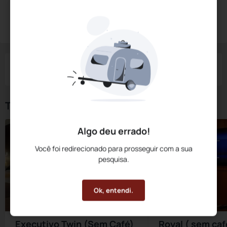
Diárias a partir de:
R$
269,
10
Reservar Agora
/noite
Impostos e taxas não inclusos
Check-in
Check-out
Noites
Quartos
Hóspedes
09 Ago
10 Ago
1
1
2
Tipos de Quarto
Algo deu errado!
Você foi redirecionado para prosseguir com a sua
pesquisa.
Ok, entendi.
Executivo Twin (Sem Café)
Royal ( sem caf