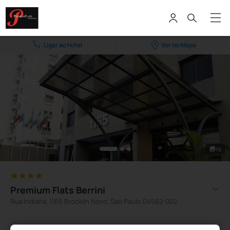
Ligar ao hotel
Ver no Mapa
15
Premium Flats Berrini
Rua Indiana, 1165 Brooklin Novo, Sao Paulo 04562-002