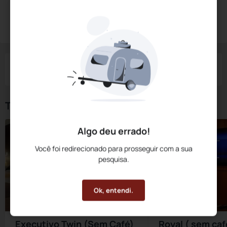
Diárias a partir de:
R$
269,
10
Reservar Agora
/noite
Impostos e taxas não inclusos
Check-in
Check-out
Noites
Quartos
Hóspedes
07 Ago
08 Ago
1
1
2
Tipos de Quarto
Algo deu errado!
Você foi redirecionado para prosseguir com a sua
pesquisa.
Ok, entendi.
Executivo Twin (Sem Café)
Royal ( sem caf