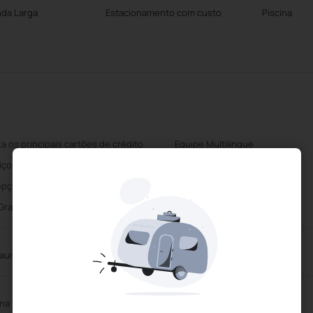
nda Larga
Estacionamento com custo
Piscina
ta os principais cartões de crédito
Equipe Multilíngue
iço de limpeza diário
Centro de Negócios
pção 24 horas
Estacionamento com custo
 Gratuito
aurante
ina Exterior
Sauna