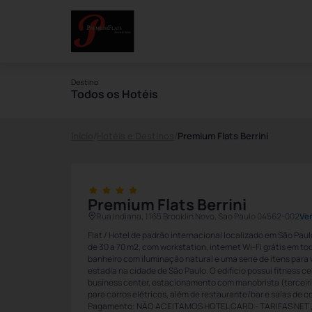
Destino
Todos os Hotéis
Início
/
Hotéis e Destinos
/
Premium Flats Berrini
Premium Flats Berrini
Rua Indiana, 1165 Brooklin Novo, Sao Paulo 04562-002
Ve
Flat / Hotel de padrão internacional localizado em São Pa
de 30 a 70 m2, com workstation, internet Wi-Fi grátis em to
banheiro com iluminação natural e uma serie de itens para 
estadia na cidade de São Paulo. O edifício possui fitness ce
business center, estacionamento com manobrista (terceiri
para carros elétricos, além de restaurante/bar e salas de c
Pagamento: NÃO ACEITAMOS HOTEL CARD - TARIFAS NET ,