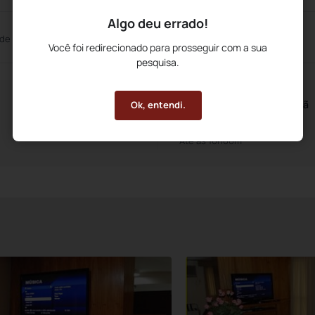
Algo deu errado!
 de Reuniões
Você foi redirecionado para prosseguir com a sua
pesquisa.
Horários do Café da Manhã
Ok, entendi.
A partir das 6h30m
Até às 10h00m