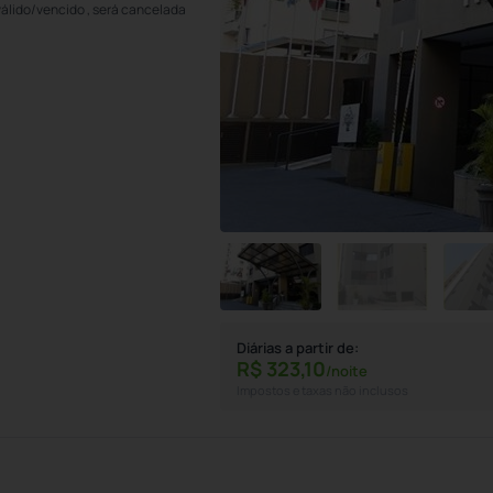
válido/vencido , será cancelada
Diárias a partir de:
R$
323,
10
/noite
Impostos e taxas não inclusos