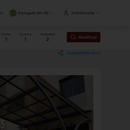
is
Português, BR / 
R$
A minha conta
Noites
Quartos
Hóspedes
Modificar
1
1
2
Compartilhar hotel