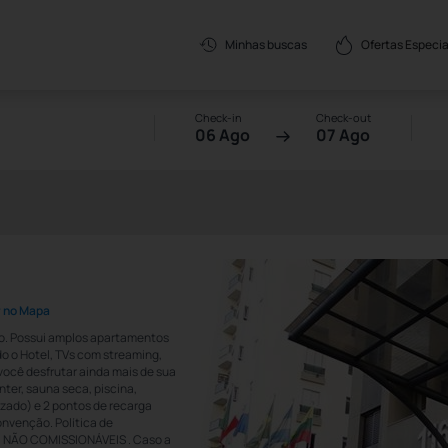
Ofertas Especia
Minhas buscas
Check-in
Check-out
06 Ago
07 Ago
r no Mapa
ulo. Possui amplos apartamentos
do o Hotel, TVs com streaming,
você desfrutar ainda mais de sua
nter, sauna seca, piscina,
zado) e 2 pontos de recarga
onvenção. Política de
 NÃO COMISSIONÁVEIS . Caso a