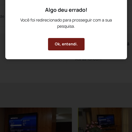
Algo deu errado!
 de Reuniões
Você foi redirecionado para prosseguir com a sua
pesquisa.
Horários do Café da Manhã
Ok, entendi.
A partir das 6h30m
Até às 10h00m