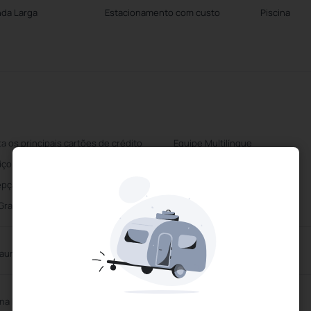
nda Larga
Estacionamento com custo
Piscina
ta os principais cartões de crédito
Equipe Multilíngue
iço de limpeza diário
Centro de Negócios
pção 24 horas
Estacionamento com custo
 Gratuito
aurante
ina Exterior
Sauna