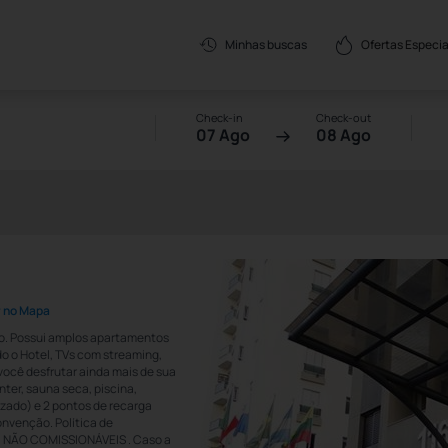
Ofertas Especia
Minhas buscas
Check-in
Check-out
07 Ago
08 Ago
r no Mapa
ulo. Possui amplos apartamentos
do o Hotel, TVs com streaming,
você desfrutar ainda mais de sua
nter, sauna seca, piscina,
zado) e 2 pontos de recarga
onvenção. Política de
 NÃO COMISSIONÁVEIS . Caso a