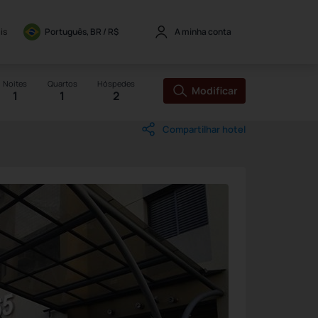
is
Português, BR / 
R$
A minha conta
Noites
Quartos
Hóspedes
Modificar
1
1
2
Compartilhar hotel