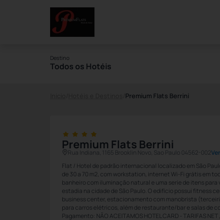
Destino
Todos os Hotéis
Início
/
Hotéis e Destinos
/
Premium Flats Berrini
Premium Flats Berrini
Rua Indiana, 1165 Brooklin Novo, Sao Paulo 04562-002
Ve
Flat / Hotel de padrão internacional localizado em São Pa
de 30 a 70 m2, com workstation, internet Wi-Fi grátis em to
banheiro com iluminação natural e uma serie de itens para 
estadia na cidade de São Paulo. O edifício possui fitness ce
business center, estacionamento com manobrista (terceiri
para carros elétricos, além de restaurante/bar e salas de c
Pagamento: NÃO ACEITAMOS HOTEL CARD - TARIFAS NET ,