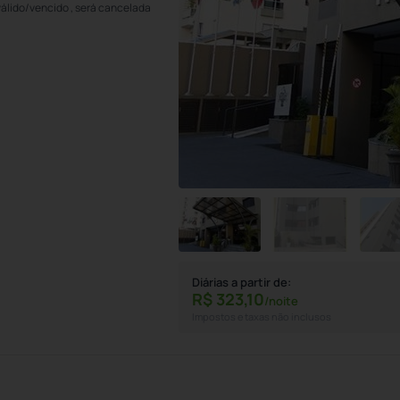
válido/vencido , será cancelada
Diárias a partir de:
R$
323,
10
/noite
Impostos e taxas não inclusos