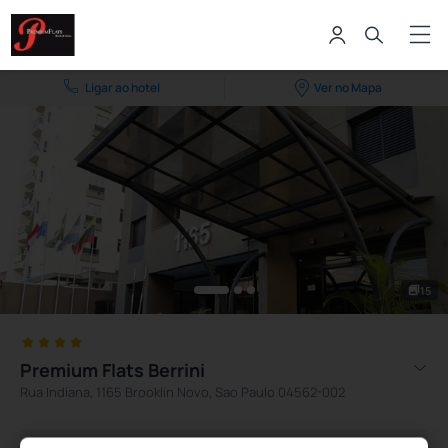
Ligar ao hotel
Ver no Mapa
15
Premium Flats Berrini
Rua Indiana, 1165 Brooklin Novo, Sao Paulo 04562-002