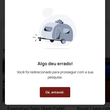
Diárias a partir de:
R$
323,
10
Reservar Agora
/noite
Impostos e taxas não inclusos
Check-in
Check-out
Noites
Quartos
Hóspedes
06 Ago
07 Ago
1
1
2
Tipos de Quarto
Algo deu errado!
Você foi redirecionado para prosseguir com a sua
pesquisa.
Ok, entendi.
Executivo Twin (Sem Café)
Royal ( sem caf