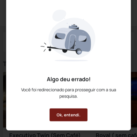
Diárias a partir de:
R$
269,
10
Reservar Agora
/noite
Impostos e taxas não inclusos
Check-in
Check-out
Noites
Quartos
Hóspedes
09 Ago
10 Ago
1
1
2
Tipos de Quarto
Algo deu errado!
Você foi redirecionado para prosseguir com a sua
pesquisa.
Ok, entendi.
Executivo Twin (Sem Café)
Royal ( sem caf