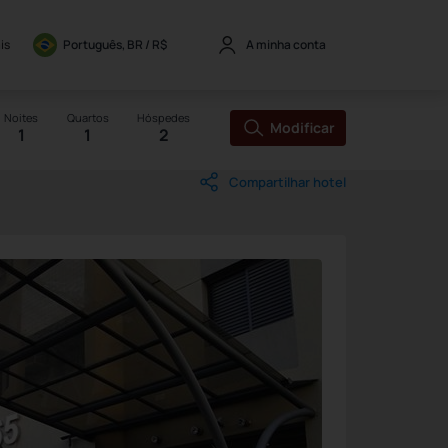
is
Português, BR / 
R$
A minha conta
Noites
Quartos
Hóspedes
Modificar
1
1
2
Compartilhar hotel