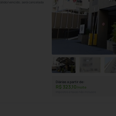
válido/vencido , será cancelada
Diárias a partir de:
R$
323,
10
/noite
Impostos e taxas não inclusos