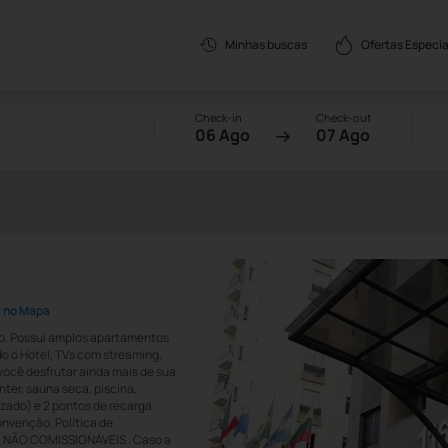
Ofertas Especia
Minhas buscas
Check-in
Check-out
06 Ago
07 Ago
r no Mapa
ulo. Possui amplos apartamentos
do o Hotel, TVs com streaming,
você desfrutar ainda mais de sua
nter, sauna seca, piscina,
zado) e 2 pontos de recarga
onvenção. Política de
 NÃO COMISSIONÁVEIS . Caso a