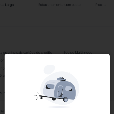
nda Larga
Estacionamento com custo
Piscina
ta os principais cartões de crédito
Equipe Multilíngue
iço de limpeza diário
Centro de Negócios
pção 24 horas
Estacionamento com custo
 Gratuito
aurante
ina Exterior
Sauna