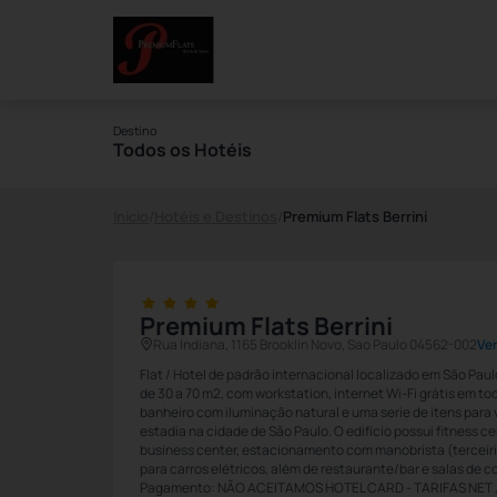
Destino
Todos os Hotéis
Início
/
Hotéis e Destinos
/
Premium Flats Berrini
Premium Flats Berrini
Rua Indiana, 1165 Brooklin Novo, Sao Paulo 04562-002
Ve
Flat / Hotel de padrão internacional localizado em São Pa
de 30 a 70 m2, com workstation, internet Wi-Fi grátis em to
banheiro com iluminação natural e uma serie de itens para 
estadia na cidade de São Paulo. O edifício possui fitness ce
business center, estacionamento com manobrista (terceiri
para carros elétricos, além de restaurante/bar e salas de c
Pagamento: NÃO ACEITAMOS HOTEL CARD - TARIFAS NET ,