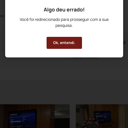
Algo deu errado!
 de Reuniões
Você foi redirecionado para prosseguir com a sua
pesquisa.
Horários do Café da Manhã
Ok, entendi.
A partir das 6h30m
Até às 10h00m