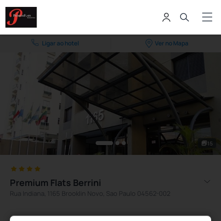
Ligar ao hotel
Ver no Mapa
15
Premium Flats Berrini
Rua Indiana, 1165 Brooklin Novo, Sao Paulo 04562-002