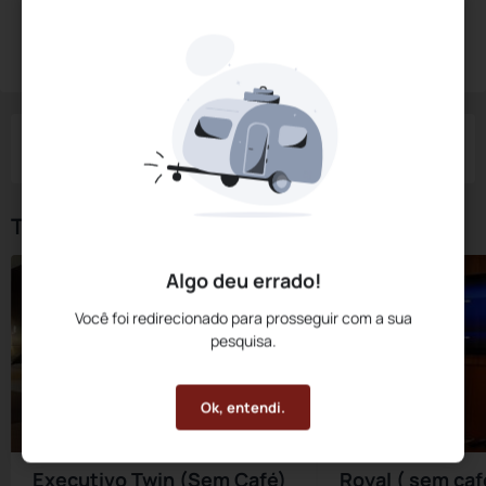
Diárias a partir de:
R$
548,
10
Reservar Agora
/noite
Impostos e taxas não inclusos
Check-in
Check-out
Noites
Quartos
Hóspedes
10 Ago
11 Ago
1
1
2
Tipos de Quarto
Algo deu errado!
Você foi redirecionado para prosseguir com a sua
pesquisa.
Ok, entendi.
Executivo Twin (Sem Café)
Royal ( sem caf