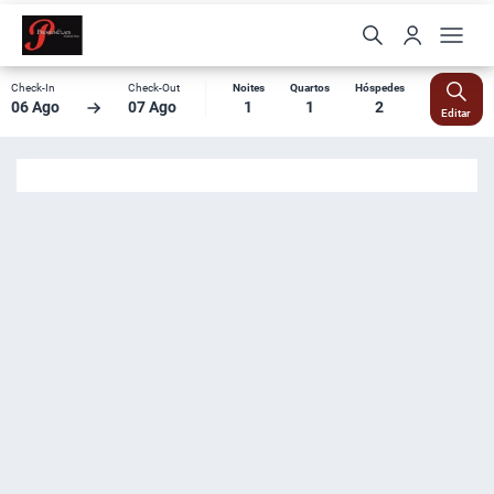
Check-In
Check-Out
Noites
Quartos
Hóspedes
06 Ago
07 Ago
1
1
2
Editar