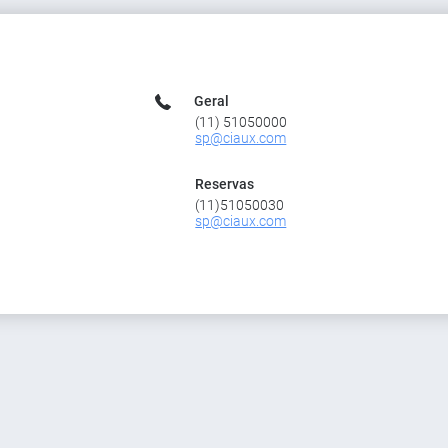
Geral
(11) 51050000
sp@ciaux.com
Reservas
(11)51050030
sp@ciaux.com