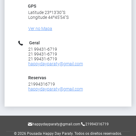
GPS
Latitude 23º13'30"S
Longitude 44º45'54"S
Ver no Mapa
Geral
21 99431-6719
21 99431-6719
21 99431-6719
happydayparaty@gmail.com
Reservas
21994316719
happydayparaty@gmail.com
happydayparaty@gmail.com
21994316719
© 2026 Pousada Happy Day Paraty.
Todos os direitos reservados.