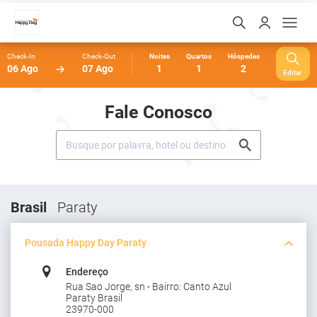
Check-In
Check-Out
Noites
Quartos
Hóspedes
06 Ago
07 Ago
1
1
2
Editar
Fale Conosco
Brasil
Paraty
Pousada Happy Day Paraty
Endereço
Rua Sao Jorge, sn - Bairro: Canto Azul
Paraty Brasil
23970-000