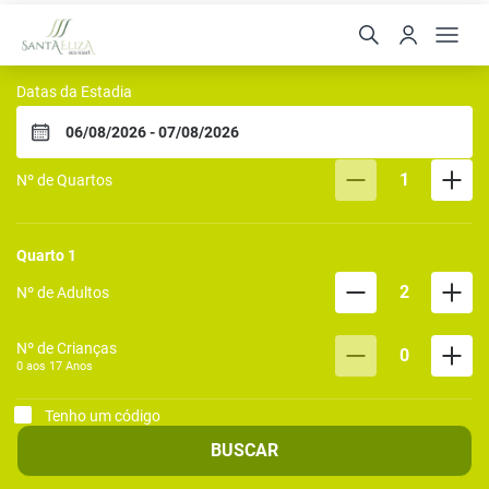
Santa Eliza Eco Resort
Datas da Estadia
1
Nº de Quartos
Quarto
1
2
Nº de Adultos
Nº de Crianças
0
0 aos
17
Anos
Tenho um código
BUSCAR