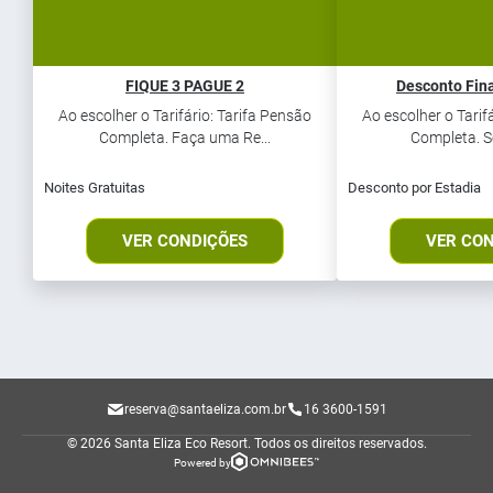
FIQUE 3 PAGUE 2
Desconto Fin
Ao escolher o Tarifário: Tarifa Pensão
Ao escolher o Tarif
Completa. Faça uma Re...
Completa. Se
Noites Gratuitas
Desconto por Estadia
VER CONDIÇÕES
VER CO
reserva@santaeliza.com.br
16 3600-1591
© 2026 Santa Eliza Eco Resort.
Todos os direitos reservados.
Powered by