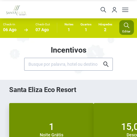
Check-In
Check-Out
Noites
Quartos
Hóspedes
06 Ago
07 Ago
1
1
2
Editar
Incentivos
Santa Eliza Eco Resort
1
15,
Noite Grátis
Desc