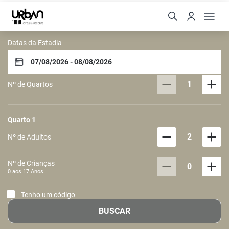
URBAN by UNU - Osasco
Datas da Estadia
1
Nº de Quartos
Quarto
1
2
Nº de Adultos
Nº de Crianças
0
0 aos
17
Anos
Tenho um código
BUSCAR