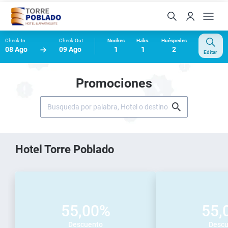
Check-In
Check-Out
Noches
Habs.
Huéspedes
08 Ago
09 Ago
1
1
2
Editar
Promociones
Hotel Torre Poblado
55,00%
55,
Descuento
Descu