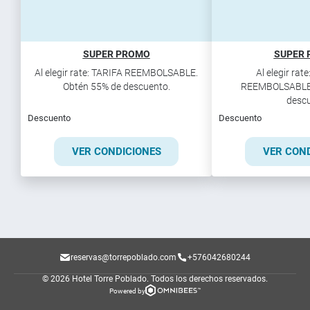
SUPER PROMO
SUPER
Al elegir rate: TARIFA REEMBOLSABLE.
Al elegir rat
Obtén 55% de descuento.
REEMBOLSABLE.
descu
Descuento
Descuento
VER CONDICIONES
VER CON
reservas@torrepoblado.com
+576042680244
© 2026 Hotel Torre Poblado.
Todos los derechos reservados.
Powered by