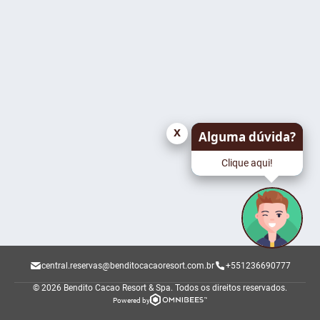
x
Alguma dúvida?
Clique aqui!
central.reservas@benditocacaoresort.com.br
+551236690777
© 2026 Bendito Cacao Resort & Spa.
Todos os direitos reservados.
Powered by