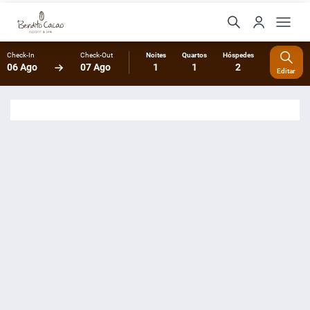
Check-In
Check-Out
Noites
Quartos
Hóspedes
06 Ago
07 Ago
1
1
2
Editar