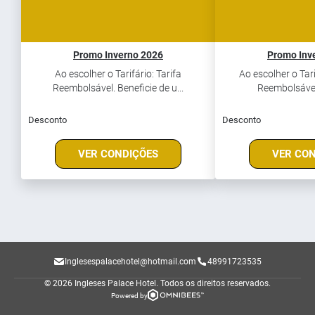
Promo Inverno 2026
Promo Inv
Ao escolher o Tarifário: Tarifa
Ao escolher o Tari
Reembolsável. Beneficie de u...
Reembolsável.
Desconto
Desconto
VER CONDIÇÕES
VER CO
Inglesespalacehotel@hotmail.com
48991723535
© 2026 Ingleses Palace Hotel.
Todos os direitos reservados.
Powered by