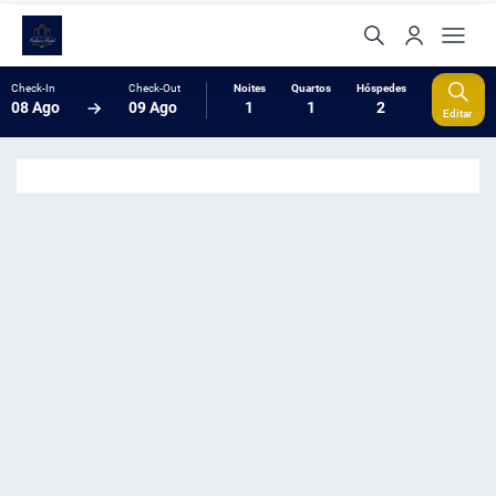
Check-In
Check-Out
Noites
Quartos
Hóspedes
08 Ago
09 Ago
1
1
2
Editar