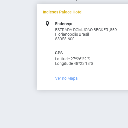
Ingleses Palace Hotel
Endereço
ESTRADA DOM JOAO BECKER ,859 .
Florianopolis Brasil
88058-600
GPS
Latitude 27º26'22"S
Longitude 48º23'18"S
Ver no Mapa