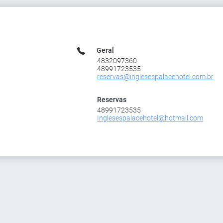
Geral
4832097360
48991723535
reservas@inglesespalacehotel.com.br
Reservas
48991723535
Inglesespalacehotel@hotmail.com